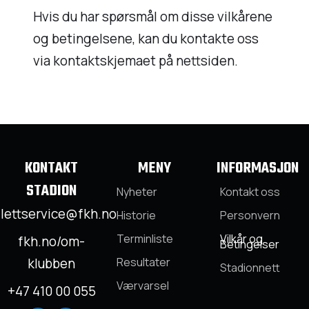
Hvis du har spørsmål om disse vilkårene
og betingelsene, kan du kontakte oss
via kontaktskjemaet på nettsiden.
KONTAKT
MENY
INFORMASJON
STADION
Nyheter
Kontakt oss
llettservice@fkh.no
Historie
Personvern
Terminliste
Vilkår og
fkh.no/om-
Betingelser
klubben
Resultater
Stadionnett
Værvarsel
+47 410 00 055