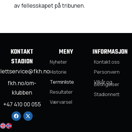
av fellesskapet på tribunen.
KONTAKT
MENY
INFORMASJON
STADION
Nyheter
Kontakt oss
llettservice@fkh.no
Historie
Personvern
Terminliste
Vilkår og
fkh.no/om-
Betingelser
klubben
Resultater
Stadionnett
Værvarsel
+47 410 00 055