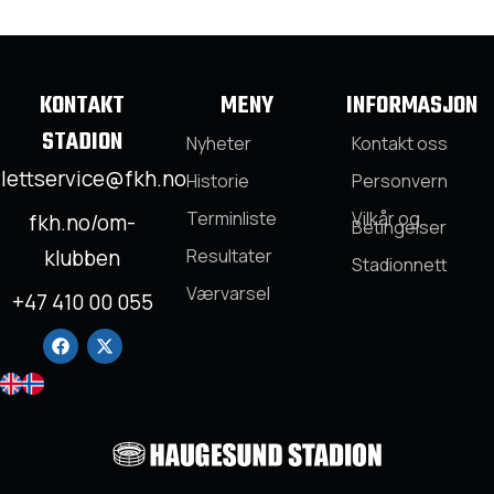
KONTAKT
MENY
INFORMASJON
STADION
Nyheter
Kontakt oss
llettservice@fkh.no
Historie
Personvern
Terminliste
Vilkår og
fkh.no/om-
Betingelser
klubben
Resultater
Stadionnett
Værvarsel
+47 410 00 055