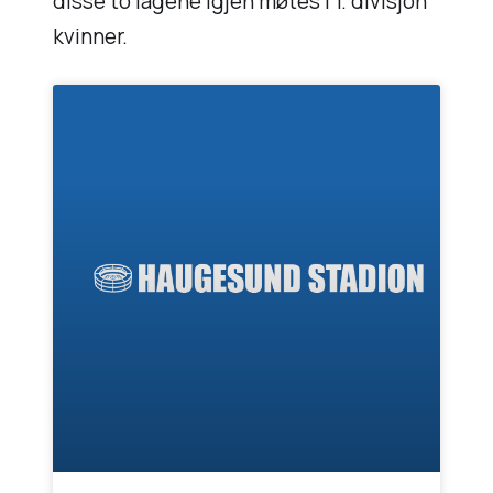
disse to lagene igjen møtes i 1. divisjon
kvinner.