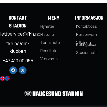
KONTAKT
MENY
INFORMASJON
STADION
Nyheter
Kontakt oss
llettservice@fkh.no
Historie
Personvern
Terminliste
Vilkår og
fkh.no/om-
Betingelser
klubben
Resultater
Stadionnett
Værvarsel
+47 410 00 055