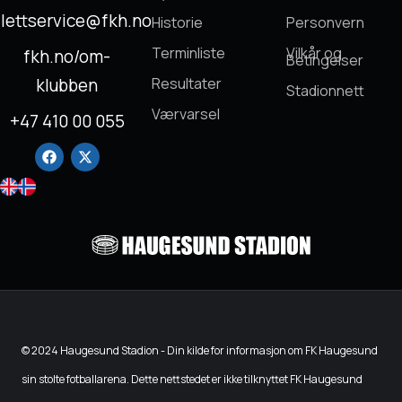
llettservice@fkh.no
Historie
Personvern
Terminliste
Vilkår og
fkh.no/om-
Betingelser
klubben
Resultater
Stadionnett
Værvarsel
+47 410 00 055
© 2024 Haugesund Stadion - Din kilde for informasjon om FK Haugesund
sin stolte fotballarena. Dette nettstedet er ikke tilknyttet FK Haugesund