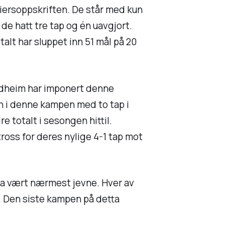
eiersoppskriften. De står med kun
de hatt tre tap og én uavgjort.
lt har sluppet inn 51 mål på 20
ndheim har imponert denne
n i denne kampen med to tap i
e totalt i sesongen hittil.
ross for deres nylige 4-1 tap mot
na vært nærmest jevne. Hver av
ne. Den siste kampen på detta