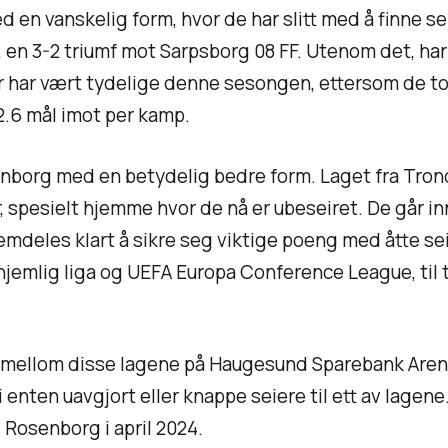
 en vanskelig form, hvor de har slitt med å finne s
, en 3-2 triumf mot Sarpsborg 08 FF. Utenom det, har 
ar vært tydelige denne sesongen, ettersom de tota
.6 mål imot per kamp.
borg med en betydelig bedre form. Laget fra Tro
 spesielt hjemme hvor de nå er ubeseiret. De går in
mdeles klart å sikre seg viktige poeng med åtte seir
hjemlig liga og UEFA Europa Conference League, til t
er mellom disse lagene på Haugesund Sparebank Are
i enten uavgjort eller knappe seiere til ett av lage
 Rosenborg i april 2024.